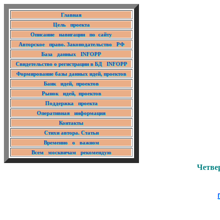
Главная
Цель проекта
Описание навигации по сайту
Авторское право. Законодательство РФ
База данных INFOPP
Свидетельство о регистрации в БД INFOPP
Формирование базы данных идей, проектов
Банк идей, проектов
Рынок идей, проектов
Поддержка проекта
Оперативная информация
Контакты
Стихи автора. Статьи
Временно о важном
Всем москвичам рекомендую
Четвер